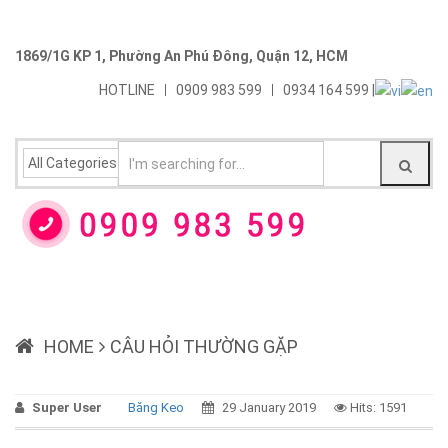
1869/1G KP 1, Phường An Phú Đông, Quận 12, HCM
HOTLINE
0909 983 599
0934 164 599 |
HOME
CÂU HỎI THƯỜNG GẶP
Super User
Băng Keo
29 January 2019
Hits: 1591