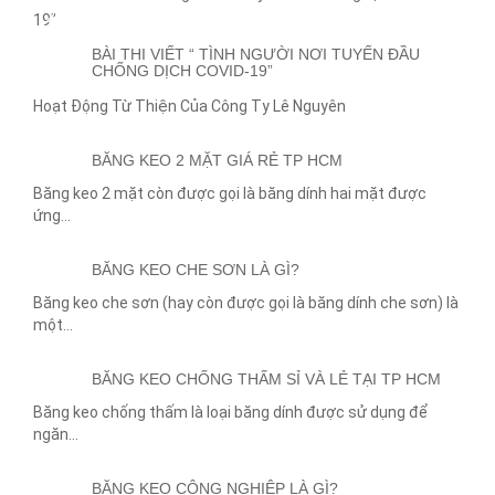
29
DEC
BÀI THI VIẾT “ TÌNH NGƯỜI NƠI TUYẾN ĐẦU
CHỐNG DỊCH COVID-19”
Hoạt Động Từ Thiện Của Công Ty Lê Nguyên
13
APR
BĂNG KEO 2 MẶT GIÁ RẺ TP HCM
Băng keo 2 mặt còn được gọi là băng dính hai mặt được
ứng...
13
APR
BĂNG KEO CHE SƠN LÀ GÌ?
Băng keo che sơn (hay còn được gọi là băng dính che sơn) là
một...
13
APR
BĂNG KEO CHỐNG THẤM SỈ VÀ LẺ TẠI TP HCM
Băng keo chống thấm là loại băng dính được sử dụng để
ngăn...
13
APR
BĂNG KEO CÔNG NGHIỆP LÀ GÌ?