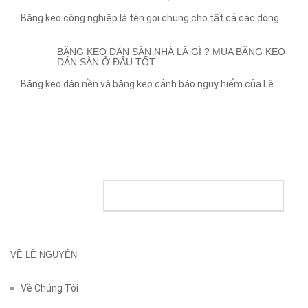
Băng keo công nghiệp là tên gọi chung cho tất cả các dòng...
13
APR
BĂNG KEO DÁN SÀN NHÀ LÀ GÌ ? MUA BĂNG KEO
DÁN SÀN Ở ĐÂU TỐT
Băng keo dán nền và băng keo cảnh báo nguy hiểm của Lê...
NEWSLETTER
VỀ LÊ NGUYÊN
Về Chúng Tôi