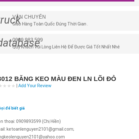
truck
VẬN CHUYỂN
Giao Hàng Toàn Quốc Đúng Thời Gian .
database
0909 983 599
Quý Khách Vui Lòng Liên Hệ Để Được Giá Tốt Nhất Nhé
3012 BĂNG KEO MÀU ĐEN LN LÕI ĐỎ
|
Add Your Review
ọi để biết giá
n thoại: 0909893599 (Chị Hiền)
ail: ketoanlenguyen2101@gmail.com;
ngkeolenguyen2101@yahoo.com