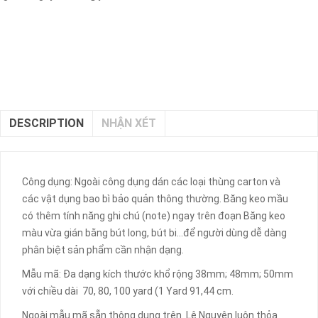
DESCRIPTION
NHẬN XÉT
Công dụng: Ngoài công dụng dán các loại thùng carton và
các vật dụng bao bì bảo quản thông thường. Băng keo mầu
có thêm tính năng ghi chú (note) ngay trên đoạn Băng keo
màu vừa gián bằng bút long, bút bi...để người dùng dễ dàng
phân biệt sản phẩm cần nhận dạng.
Mẫu mã: Đa dạng kích thước khổ rộng 38mm; 48mm; 50mm
với chiều dài 70, 80, 100 yard (1 Yard 91,44 cm.
Ngoài mẫu mã sẵn thông dụng trên. Lê Nguyên luôn thỏa